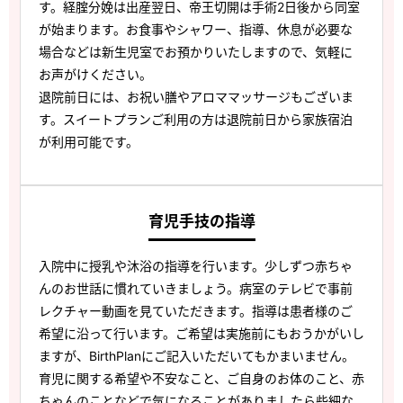
す。経腟分娩は出産翌日、帝王切開は手術2日後から同室
が始まります。お食事やシャワー、指導、休息が必要な
場合などは新生児室でお預かりいたしますので、気軽に
お声がけください。
退院前日には、お祝い膳やアロママッサージもございま
す。スイートプランご利用の方は退院前日から家族宿泊
が利用可能です。
育児手技の指導
入院中に授乳や沐浴の指導を行います。少しずつ赤ちゃ
んのお世話に慣れていきましょう。病室のテレビで事前
レクチャー動画を見ていただきます。指導は患者様のご
希望に沿って行います。ご希望は実施前にもおうかがいし
ますが、BirthPlanにご記入いただいてもかまいません。
育児に関する希望や不安なこと、ご自身のお体のこと、赤
ちゃんのことなどで気になることがありましたら些細な