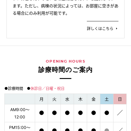
ます。ただし、病棟の状況によっては、お部屋に空きがあ
る場合にのみ利用が可能です。
詳しくはこちら
OPENING HOURS
診療時間のご案内
●診療時間 ●
休診日／日曜・祝日
月
火
水
木
金
土
日
AM9:00〜
●
●
●
●
●
●
／
12:00
PM15:00〜
●
●
●
●
●
●
／