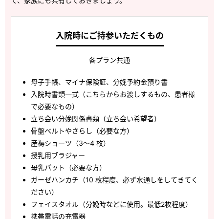
て、家族にも共有しておきましょう。
入院時にご持参いただくもの
各プラン共通
母子手帳、マイナ保険証、分娩予約金預り書
入院時書類一式（こちらからお渡しするもの、患者様
で必要なもの）
立ち会い分娩関係書類（立ち会い希望者）
骨盤ベルトやさらし（必要な方）
産褥ショーツ（3～4 枚）
授乳用ブラジャー
母乳パット（必要な方）
ガーゼハンカチ（10 枚程度、必ず水通しをしてきてく
ださい）
フェイスタオル（分娩時などに使用。最低2枚程度）
携帯電話の充電器