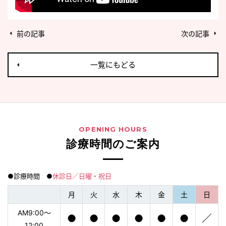
前の記事
次の記事
一覧にもどる
OPENING HOURS
診療時間のご案内
●診療時間 ●
休診日／日曜・祝日
月
火
水
木
金
土
日
AM9:00〜
●
●
●
●
●
●
／
12:00