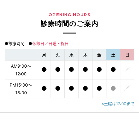
OPENING HOURS
診療時間のご案内
●診療時間 ●
休診日／日曜・祝日
月
火
水
木
金
土
日
AM9:00〜
●
●
●
●
●
●
／
12:00
PM15:00〜
●
●
●
●
●
●
／
18:00
※土曜は17:00まで