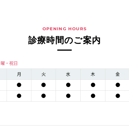
OPENING HOURS
診療時間のご案内
日曜・祝日
月
火
水
木
金
●
●
●
●
●
●
●
●
●
●