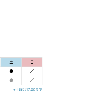
土
日
●
／
●
／
※土曜は17:00まで