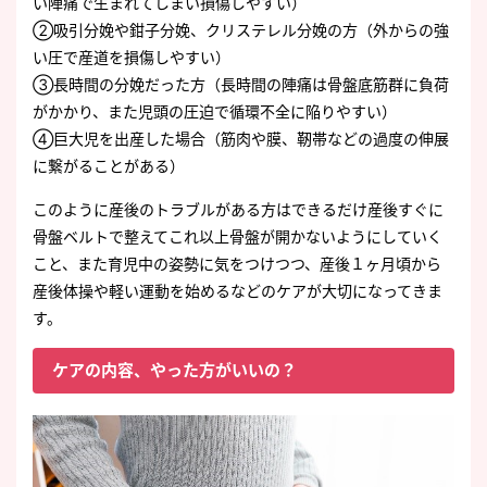
い陣痛で生まれてしまい損傷しやすい）
②吸引分娩や鉗子分娩、クリステレル分娩の方（外からの強
い圧で産道を損傷しやすい）
③長時間の分娩だった方（長時間の陣痛は骨盤底筋群に負荷
がかかり、また児頭の圧迫で循環不全に陥りやすい）
④巨大児を出産した場合（筋肉や膜、靭帯などの過度の伸展
に繋がることがある）
このように産後のトラブルがある方はできるだけ産後すぐに
骨盤ベルトで整えてこれ以上骨盤が開かないようにしていく
こと、また育児中の姿勢に気をつけつつ、産後１ヶ月頃から
産後体操や軽い運動を始めるなどのケアが大切になってきま
す。
ケアの内容、やった方がいいの？