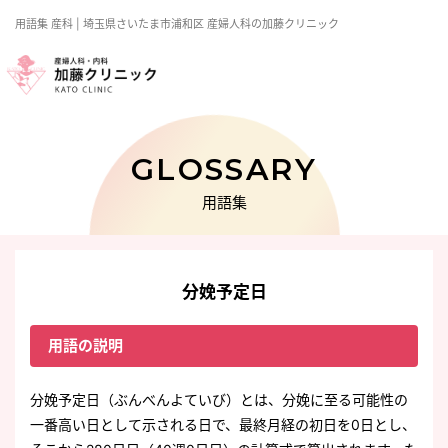
用語集
産科
| 埼玉県さいたま市浦和区 産婦人科の加藤クリニック
GLOSSARY
用語集
分娩予定日
用語の説明
分娩予定日（ぶんべんよていび）とは、分娩に至る可能性の
一番高い日として示される日で、最終月経の初日を0日とし、