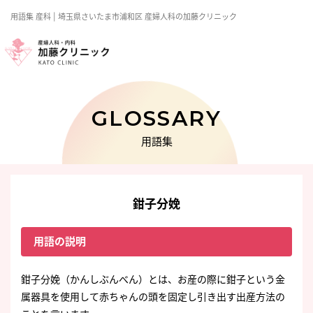
用語集
産科
| 埼玉県さいたま市浦和区 産婦人科の加藤クリニック
GLOSSARY
用語集
鉗子分娩
用語の説明
鉗子分娩（かんしぶんべん）とは、お産の際に鉗子という金
属器具を使用して赤ちゃんの頭を固定し引き出す出産方法の