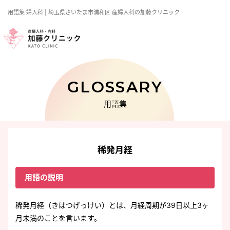
用語集
婦人科
| 埼玉県さいたま市浦和区 産婦人科の加藤クリニック
GLOSSARY
用語集
稀発月経
用語の説明
稀発月経（きはつげっけい）とは、月経周期が39日以上3ヶ
月未満のことを言います。