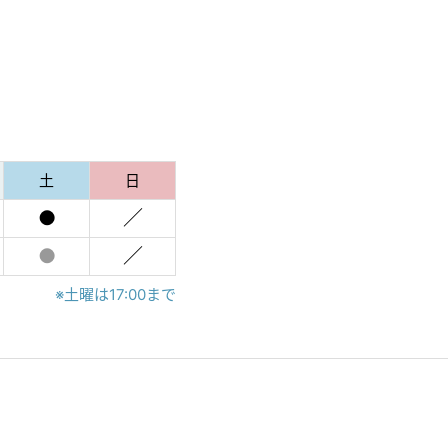
土
日
●
／
●
／
※土曜は17:00まで