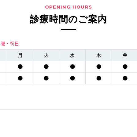
OPENING HOURS
診療時間のご案内
日曜・祝日
月
火
水
木
金
●
●
●
●
●
●
●
●
●
●