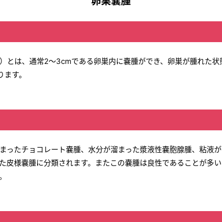
卵巣嚢腫
）とは、通常2～3cmである卵巣内に嚢腫ができ、卵巣が腫れた状
ります。
まったチョコレート嚢腫、水分が溜まった漿液性嚢胞腺腫、粘液が
た皮様嚢腫に分類されます。またこの嚢腫は良性であることが多い
。