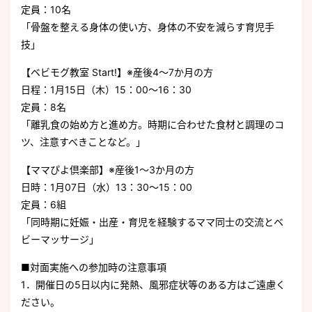
定員：10名
「骨盤を整える身体の使い方、身体の不安を減らす育児手
技」
【ベビモグ教室 Start!】※産後4～7か月の方
日程：1月15日（木）15：00～16：30
定員：8名
「離乳食の始め方と進め方。時期に合わせた食材と調理のコ
ツ、注意すべきことなど。」
【ママぴよ倶楽部】※産後1～3か月の方
日時：1月07日（水）13：30～15：00
定員：6組
「同時期に妊娠・出産・育児を経験するママ同士の交流とベ
ビーマッサージ」
■対面実施への参加時の注意事項
1．開催日の5日以内に発熱、風邪症状等のある方はご遠慮く
ださい。