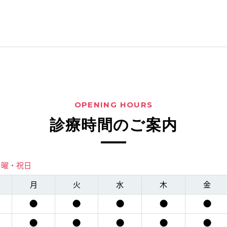
OPENING HOURS
診療時間のご案内
日曜・祝日
月
火
水
木
金
●
●
●
●
●
●
●
●
●
●