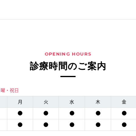
OPENING HOURS
診療時間のご案内
日曜・祝日
月
火
水
木
金
●
●
●
●
●
●
●
●
●
●